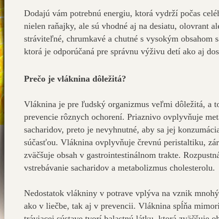
Dodajú vám potrebnú energiu, ktorá vydrží počas celéh
nielen raňajky, ale sú vhodné aj na desiatu, olovrant 
stráviteľné, chrumkavé a chutné s vysokým obsahom sa
ktorá je odporúčaná pre správnu výživu detí ako aj do
Prečo je vláknina dôležitá?
Vláknina je pre ľudský organizmus veľmi dôležitá, a t
prevencie rôznych ochorení. Priaznivo ovplyvňuje met
sacharidov, preto je nevyhnutné, aby sa jej konzumác
súčasťou. Vláknina ovplyvňuje črevnú peristaltiku, záro
zväčšuje obsah v gastrointestinálnom trakte. Rozpustn
vstrebávanie sacharidov a metabolizmus cholesterolu.
Nedostatok vlákniny v potrave vplýva na vznik mnohých
ako v liečbe, tak aj v prevencii. Vláknina spĺňa mimor
tráviacej sústave tvorí balastnú látku, ktorá zväčšuje