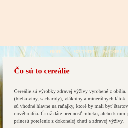
PROFIL
SORTIMENT
PARTNERI
Čo sú to cereálie
Cereálie sú výrobky zdravej výživy vyrobené z obilia
(bielkoviny, sacharidy), vlákniny a minerálnych látok.
sú vhodné hlavne na raňajky, ktoré by mali byť štar
nového dňa. Či už dáte prednosť mlieku, alebo k nim 
prinesú potešenie z dokonalej chuti a zdravej výživy.