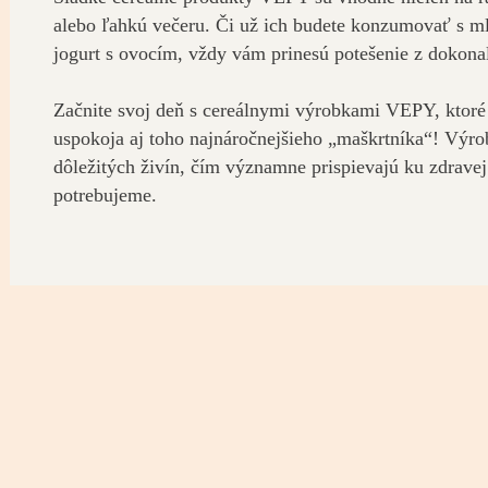
alebo ľahkú večeru. Či už ich budete konzumovať s ml
jogurt s ovocím, vždy vám prinesú potešenie z dokonal
Začnite svoj deň s cereálnymi výrobkami VEPY, ktoré
uspokoja aj toho najnáročnejšieho „maškrtníka“! Výr
dôležitých živín, čím významne prispievajú ku zdravej 
potrebujeme.