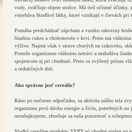
vody, zväčšuje objem stolice. Má tiež očistné účinky,
vstrebáva škodlivé látky, ktoré vznikajú v črevách pri
Pomáha predchádzať zápcham a vzniku rakoviny hrubéh
hladinu cukru a cholesterolu v krvi. Preto má vláknin
výžive. Najmä však v strave chorých na cukrovku, skl
Pretože organizmus vlákninu netrávi a nedodáva žiadn
spojencom aj pri chudnutí. Preto sa zvýšený prísun vlá
a redukčných diét.
Ako správne jesť cereálie?
Ráno po nočnom odpočinku, sa aktivita nášho tela zv
organizmu prvú dávku energie a živín, potrebných na 
neraňajkujeme, zhoršuje sa naša pozornosť a schopnosť
Sladké cereálne produkty VEPY sú vhodné nielen na raň