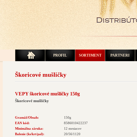
PROFIL
SORTIMENT
PARTNERI
Škoricové mušličky
VEPY škoricové mušličky 150g
Škoricové mušličky
Gramáž/Obsah:
150g
EAN kód:
8586010422237
Minimálna záruka:
12 mesiacov
Balenie (ks/krt/pal):
20/56/1120