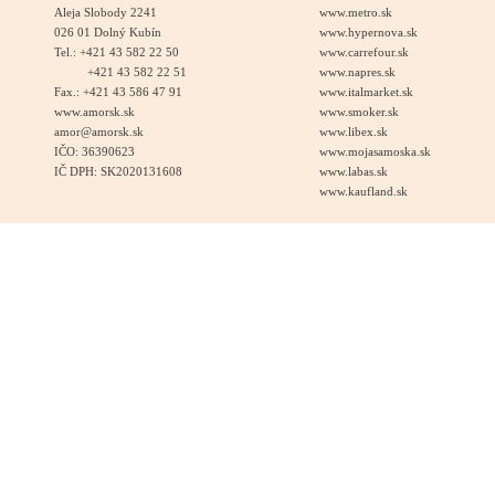
Aleja Slobody 2241
www.metro.sk
026 01 Dolný Kubín
www.hypernova.sk
Tel.: +421 43 582 22 50
www.carrefour.sk
+421 43 582 22 51
www.napres.sk
Fax.: +421 43 586 47 91
www.italmarket.sk
www.amorsk.sk
www.smoker.sk
amor@amorsk.sk
www.libex.sk
IČO: 36390623
www.mojasamoska.sk
IČ DPH: SK2020131608
www.labas.sk
www.kaufland.sk