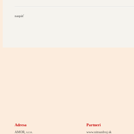
naspäť
Adresa
Partneri
AMOR, s.r.o.
www.nitrazdroj.sk