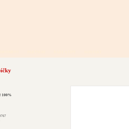
ORTIMENT
PARTNERI
RADY A TIPY
KONTAKT
bíčky
né 100%
0767
v