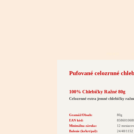
PROFIL
S
Pufované celozrnné chle
100% Chlebíčky Ražné 80g
Celozrnné extra jemné chlebíčky raž
Gramáž/Obsah:
80g
EAN kód:
858601068
Minimálna záruka:
12 mesiaco
Balenie (ks/krt/pal):
24/48/1152