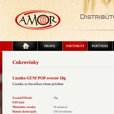
PROFIL
SORTIMENT
PARTNERI
Cukrovinky
Lízatko GUM POP ovocné 18g
Lízatko so žuvačkou rôzne príchute
Gramáž/Obsah:
18g
EAN kód:
Minimálna záruka:
18 mesiacov
Balenie (ks/krt/pal):
150 ks/vedierko