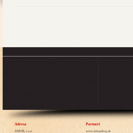
Adresa
Partneri
AMOR, s.r.o.
www.nitrazdroj.sk