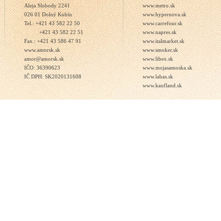
Aleja Slobody 2241
www.metro.sk
026 01 Dolný Kubín
www.hypernova.sk
Tel.: +421 43 582 22 50
www.carrefour.sk
+421 43 582 22 51
www.napres.sk
Fax.: +421 43 586 47 91
www.italmarket.sk
www.amorsk.sk
www.smoker.sk
amor@amorsk.sk
www.libex.sk
IČO: 36390623
www.mojasamoska.sk
IČ DPH: SK2020131608
www.labas.sk
www.kaufland.sk