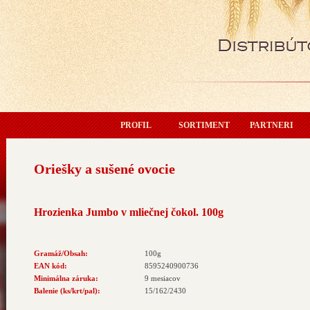
PROFIL
SORTIMENT
PARTNERI
Oriešky a sušené ovocie
Hrozienka Jumbo v mliečnej čokol. 100g
Gramáž/Obsah:
100g
EAN kód:
8595240900736
Minimálna záruka:
9 mesiacov
Balenie (ks/krt/pal):
15/162/2430