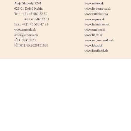
Aleja Slobody 2241
www.metro.sk
026 01 Dolný Kubín
www.hypernova.sk
Tel.: +421 43 582 22 50
www.carrefour.sk
+421 43 582 22 51
www.napres.sk
Fax.: +421 43 586 47 91
www.italmarket.sk
www.amorsk.sk
www.smoker.sk
amor@amorsk.sk
www.libex.sk
IČO: 36390623
www.mojasamoska.sk
IČ DPH: SK2020131608
www.labas.sk
www.kaufland.sk