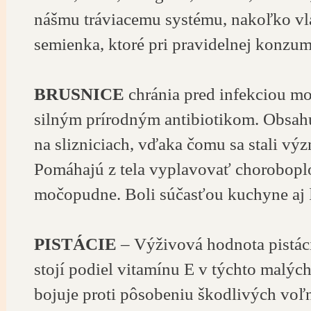
nášmu tráviacemu systému, nakoľko vlá
semienka, ktoré pri pravidelnej konzu
BRUSNICE
chránia pred infekciou m
silným prírodným antibiotikom. Obsahuj
na slizniciach, vďaka čomu sa stali v
Pomáhajú z tela vyplavovať choroboplo
močopudne. Boli súčasťou kuchyne aj ľ
PISTÁCIE
– Výživová hodnota pistác
stojí podiel vitamínu E v týchto malýc
bojuje proti pôsobeniu škodlivých voľn