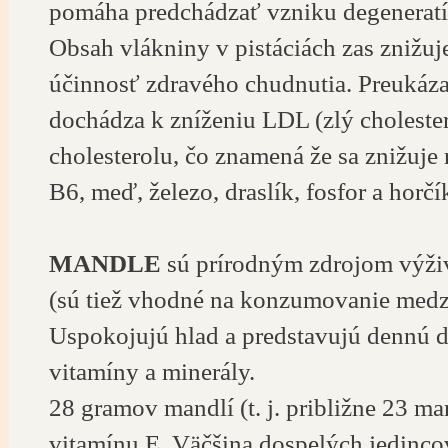
pomáha predchádzať vzniku degeneratí
Obsah vlákniny v pistáciách zas znižuj
účinnosť zdravého chudnutia. Preukázal
dochádza k zníženiu LDL (zlý cholester
cholesterolu, čo znamená že sa znižuje 
B6, meď, železo, draslík, fosfor a horčí
MANDLE
sú prírodným zdrojom výživ
(sú tiež vhodné na konzumovanie medzi
Uspokojujú hlad a predstavujú dennú d
vitamíny a minerály.
28 gramov mandlí (t. j. približne 23 m
vitamínu E. Väčšina dospelých jedincov 