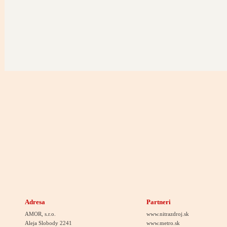
Adresa
Partneri
AMOR, s.r.o.
www.nitrazdroj.sk
Aleja Slobody 2241
www.metro.sk