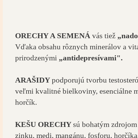
ORECHY A SEMENÁ
vás tiež
„nado
Vďaka obsahu rôznych minerálov a vita
prirodzenými
„antidepresívami".
ARAŠIDY
podporujú tvorbu testoster
veľmi kvalitné bielkoviny, esenciálne 
horčík.
KEŠU ORECHY
sú bohatým zdrojom 
zinku, medi, mangánu, fosforu, horčíka