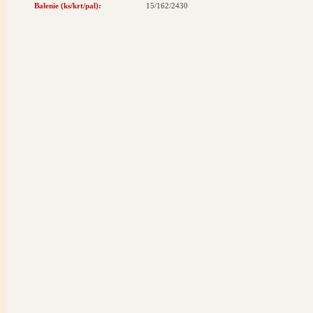
Balenie (ks/krt/pal):
15/162/2430