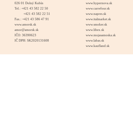
026 01 Dolný Kubín
www.hypernova.sk
Tel.: +421 43 582 22 50
www.carrefour.sk
+421 43 582 22 51
www.napres.sk
Fax.: +421 43 586 47 91
www.italmarket.sk
www.amorsk.sk
www.smoker.sk
amor@amorsk.sk
www.libex.sk
IČO: 36390623
www.mojasamoska.sk
IČ DPH: SK2020131608
www.labas.sk
www.kaufland.sk